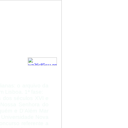
 da
o Loreto
sboa
alianas: o arquivo da
m Lisboa. 1ª fase:
s dos séculos XVI e
e Nossa Senhora do
Aquém e D’Além Mar
 Universidade Nova
ncurso referente a