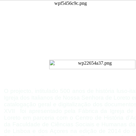
Inventário do Arquivo
Igreja de Nossa Senhora d
da Nação Italiana de Li
O projecto, intitulado 500 anos de história luso-
it
Igreja dos Italianos de Nossa Senhora de Loreto e
catalogação geral e digitalização dos documento
XVII foi apresentado pela Fábrica da Igreja d
Loreto em parceria com o Centro de História d’
da Faculdade de Ciências Sociais e Humanas da
de Lisboa e dos Açores na edição de 2014 do co