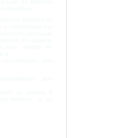
nização de Acervos
 Gulbenkian.
início em Outubro de
o e coordenado por
bjectivos principais
umental do arquivo,
 em mau estado de
ir a
a conservação dos
ponibilizado aos
 quem se dedica à
uso-
italianas e ao