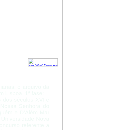
 da
o Loreto
sboa
alianas: o arquivo da
m Lisboa. 1ª fase:
s dos séculos XVI e
e Nossa Senhora do
Aquém e D’Além Mar
 Universidade Nova
ncurso referente a