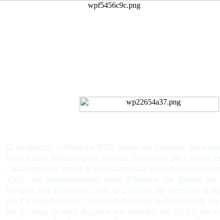
Inventário do Arquivo
Igreja de Nossa Senhora d
da Nação Italiana de Li
O projecto, intitulado 500 anos de história luso-
it
Igreja dos Italianos de Nossa Senhora de Loreto e
catalogação geral e digitalização dos documento
XVII foi apresentado pela Fábrica da Igreja d
Loreto em parceria com o Centro de História d’
da Faculdade de Ciências Sociais e Humanas da
de Lisboa e dos Açores na edição de 2014 do co