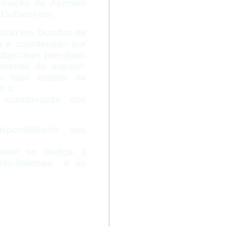
nização de Acervos
 Gulbenkian.
início em Outubro de
o e coordenado por
bjectivos principais
umental do arquivo,
 em mau estado de
ir a
a conservação dos
ponibilizado aos
 quem se dedica à
uso-
italianas e ao