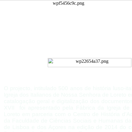
Inventário do Arquivo
Igreja de Nossa Senhora d
da Nação Italiana de Li
O projecto, intitulado 500 anos de história luso-
it
Igreja dos Italianos de Nossa Senhora de Loreto e
catalogação geral e digitalização dos documento
XVII foi apresentado pela Fábrica da Igreja d
Loreto em parceria com o Centro de História d’
da Faculdade de Ciências Sociais e Humanas da
de Lisboa e dos Açores na edição de 2014 do co