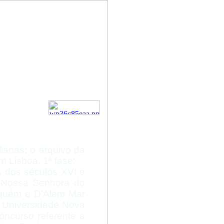
 da
o Loreto
sboa
alianas: o arquivo da
m Lisboa. 1ª fase:
s dos séculos XVI e
e Nossa Senhora do
Aquém e D’Além Mar
 Universidade Nova
ncurso referente a