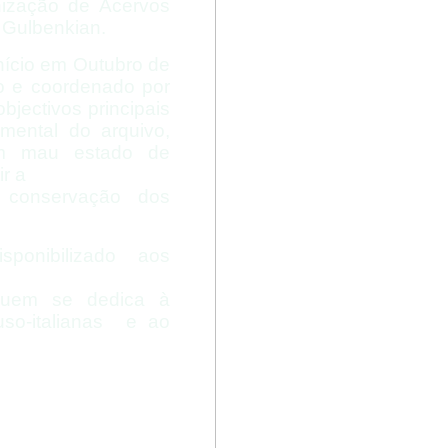
nização de Acervos
 Gulbenkian.
início em Outubro de
o e coordenado por
bjectivos principais
umental do arquivo,
 em mau estado de
ir a
a conservação dos
ponibilizado aos
 quem se dedica à
uso-
italianas e ao