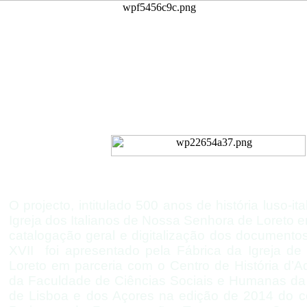
Inventário do Arquivo
Igreja de Nossa Senhora d
da Nação Italiana de Li
O projecto, intitulado 500 anos de história luso-
it
Igreja dos Italianos de Nossa Senhora de Loreto e
catalogação geral e digitalização dos documento
XVII foi apresentado pela Fábrica da Igreja d
Loreto em parceria com o Centro de História d’
da Faculdade de Ciências Sociais e Humanas da
de Lisboa e dos Açores na edição de 2014 do co