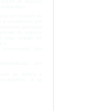
nização de Acervos
 Gulbenkian.
início em Outubro de
o e coordenado por
bjectivos principais
umental do arquivo,
 em mau estado de
ir a
a conservação dos
ponibilizado aos
 quem se dedica à
uso-
italianas e ao