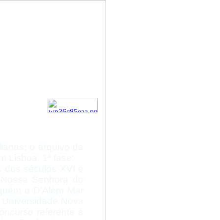
 da
o Loreto
sboa
alianas: o arquivo da
m Lisboa. 1ª fase:
s dos séculos XVI e
e Nossa Senhora do
Aquém e D’Além Mar
 Universidade Nova
ncurso referente a