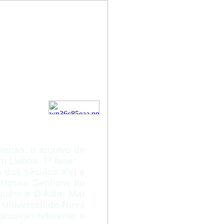
 da
o Loreto
sboa
alianas: o arquivo da
m Lisboa. 1ª fase:
s dos séculos XVI e
e Nossa Senhora do
Aquém e D’Além Mar
 Universidade Nova
ncurso referente a