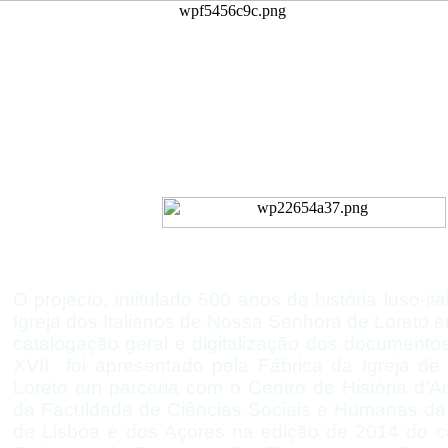
Inventário do Arquivo
Igreja de Nossa Senhora d
da Nação Italiana de Li
O projecto, intitulado 500 anos de história luso-
it
Igreja dos Italianos de Nossa Senhora de Loreto e
catalogação geral e digitalização dos documento
XVII foi apresentado pela Fábrica da Igreja d
Loreto em parceria com o Centro de História d’
da Faculdade de Ciências Sociais e Humanas da
de Lisboa e dos Açores na edição de 2014 do co