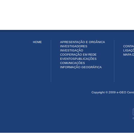
HOME
APRESENTAÇÃO E ORGÂNICA
INVESTIGADORES
CONTA
INVESTIGAÇÃO
LIGAÇ
COOPERAÇÃO EM REDE
MAPA D
EVENTOS
PUBLICAÇÕES
COMUNICAÇÕES
INFORMAÇÃO GEOGRÁFICA
Copyright © 2009 e-GEO Cent