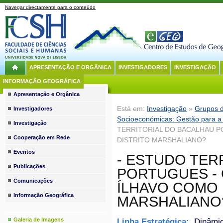
Navegar directamente para o conteúdo
APRESENTAÇÃO E ORGÂNICA
INVESTIGADORES
INVESTIGAÇÃO
INFORMAÇÃO GEOGRÁFICA
Apresentação e Orgânica
Está em:
Investigação
»
Grupos d
Investigadores
Socioeconómicas: Gestão para a 
Investigação
TERRITORIAL DO BACALHAU P
Cooperação em Rede
DISTRITO MARSHALIANO?
Eventos
- ESTUDO TER
Publicações
PORTUGUES - 
Comunicações
ÍLHAVO COMO 
Informação Geográfica
MARSHALIANO
Galeria de Imagens
Linha Estratégica:
Dinâmic