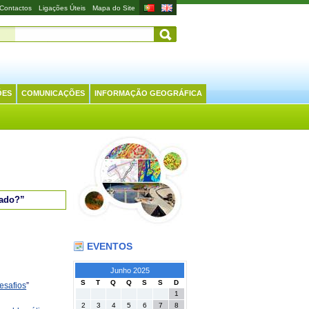
Contactos
Ligações Úteis
Mapa do Site
ÕES
COMUNICAÇÕES
INFORMAÇÃO GEOGRÁFICA
tado?”
EVENTOS
Junho 2025
S
T
Q
Q
S
S
D
desafios
”
1
2
3
4
5
6
7
8