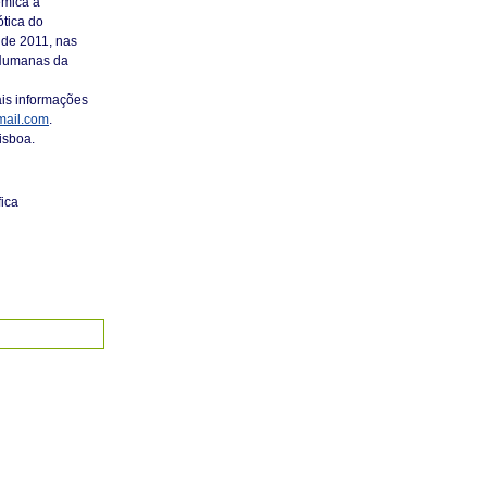
émica a
ótica do
 de 2011, nas
 Humanas da
ais informações
ail.com
.
isboa.
ica