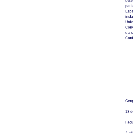
(Ass
part
Espa
inst
Univ
Conv
e a 
Cont
Geog
13 d
Facu
Audit