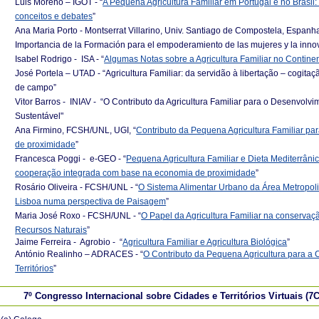
Luis Moreno – IGOT - “
A Pequena Agricultura Familiar em Portugal e no Brasil:
conceitos e debates
”
Ana Maria Porto - Montserrat Villarino, Univ. Santiago de Compostela, Espanha
Importancia de la Formación para el empoderamiento de las mujeres y la innov
Isabel Rodrigo - ISA - “
Algumas Notas sobre a Agricultura Familiar no Contine
José Portela – UTAD - “Agricultura Familiar: da servidão à libertação – cogita
de campo”
Vitor Barros - INIAV - “O Contributo da Agricultura Familiar para o Desenvolvi
Sustentável"
Ana Firmino, FCSH/UNL, UGI, “
Contributo da Pequena Agricultura Familiar pa
de proximidade
”
Francesca Poggi - e-GEO - “
Pequena Agricultura Familiar e Dieta Mediterrâni
cooperação integrada com base na economia de proximidade
”
Rosário Oliveira - FCSH/UNL - “
O Sistema Alimentar Urbano da Área Metropol
Lisboa numa perspectiva de Paisagem
”
Maria José Roxo - FCSH/UNL - “
O Papel da Agricultura Familiar na conservaç
Recursos Naturais
”
Jaime Ferreira - Agrobio - “
Agricultura Familiar e Agricultura Biológica
”
António Realinho – ADRACES - “
O Contributo da Pequena Agricultura para a
Territórios
”
7º Congresso Internacional sobre Cidades e Territórios Virtuais (7