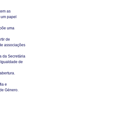
ctem as
m um papel
ropõe uma
tir de
de associações
 da Secretária
 Igualdade de
abertura.
ia e
 de Género.