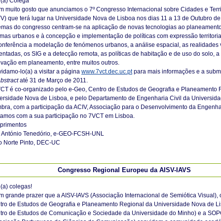
(a) Colega
m muito gosto que anunciamos o 7º Congresso Internacional sobre Cidades e Territ
V) que terá lugar na Universidade Nova de Lisboa nos dias 11 a 13 de Outubro de
emas do congresso centram-se na aplicação de novas tecnologias ao planeamento
emas urbanos e à concepção e implementação de políticas com expressão territoria
onferência a modelação de fenómenos urbanos, a análise espacial, as realidades v
ntadas, os SIG e a detecção remota, as políticas de habitação e de uso do solo, 
ovação em planeamento, entre muitos outros.
idamo-lo(a) a visitar a página
www.7vct.dec.uc.pt
para mais informações e a subm
bstract
até 31 de Março de 2011.
CT é co-organizado pelo e-Geo, Centro de Estudos de Geografia e Planeamento 
ersidade Nova de Lisboa, e pelo Departamento de Engenharia Civil da Universid
bra, com a participação da ACIV, Associação para o Desenvolvimento da Engenhar
amos com a sua participação no 7VCT em Lisboa.
primentos
 António Tenedório, e-GEO-FCSH-UNL
 Norte Pinto, DEC-UC
Congresso Regional Europeu da AISV-IAVS
o(a) colegas!
m grande prazer que a AISV-IAVS (Associação Internacional de Semiótica Visual),
tro de Estudos de Geografia e Planeamento Regional da Universidade Nova de L
tro de Estudos de Comunicação e Sociedade da Universidade do Minho) e a S