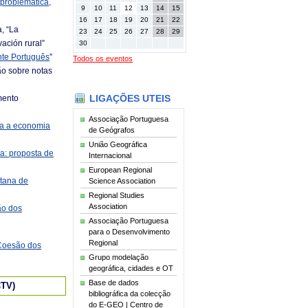
 problemática,
9
10
11
12
13
14
15
16
17
18
19
20
21
22
, “La
23
24
25
26
27
28
29
ación rural”
30
nte Português
”
Todos os eventos
ção sobre notas
LIGAÇÕES UTEIS
mento
Associação Portuguesa
ra a economia
de Geógrafos
União Geográfica
ca: proposta de
Internacional
European Regional
itana de
Science Association
Regional Studies
Association
ão dos
Associação Portuguesa
para o Desenvolvimento
Regional
 Coesão dos
Grupo modelação
geográfica, cidades e OT
Base de dados
CTV)
bibliográfica da colecção
do E-GEO | Centro de