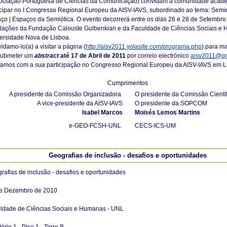
ociação Portuguesa de Ciências da Comunicação) convidam a comunidade acad
icipar no I Congresso Regional Europeu da AISV-IAVS, subordinado ao tema: Semi
ço | Espaços da Semiótica. O evento decorrerá entre os dias 26 e 28 de Setembro
alações da Fundação Calouste Gulbenkian e da Faculdade de Ciências Sociais e
ersidade Nova de Lisboa.
idamo-lo(a) a visitar a página (
http://aisv2011.yolasite.com/programa.php
) para m
submeter um
abstract
até 17 de Abril
de 2011
por correio electrónico
aisv2011@gm
amos com a sua participação no Congresso Regional Europeu da AISV-IAVS em L
Cumprimentos
A presidente da Comissão Organizadora
O presidente da Comissão Científ
A vice-presidente da AISV-IAVS
O presidente da SOPCOM
Isabel Marcos
Moisés Lemos Martins
e-GEO-FCSH-UNL
CECS-ICS-UM
Geografias de inclusão - desafios e oportunidades
rafias de inclusão - desafios e oportunidades
e Dezembro de 2010
ldade de Ciências Sociais e Humanas - UNL
ório 1 - Piso 1 - Torre B