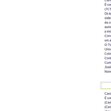
Caro
É co
(7CT
Os t
sist
da c
aume
a in
Conv
um
a
O 7V
Univ
Coim
Cont
Cum
José
Nuno
Car
É co
(Cen
(Cen