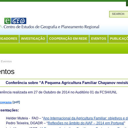
SEARCH:
TIGADORES
INVESTIGAÇÃO
COOPERAÇÃO EM REDE
EVENTOS
PUBLICAÇ
 Eventos
ntos
Conferência sobre “A Pequena Agricultura Familiar Chayanov revisi
erência realizada em 27 de Outubro de 2014 no Auditório 01 da FCSH/UNL
[pdf]
rograma
esentações:
Helder Muteia - FAO – “
Ano Internacional da Agricultura Familiar: objetivos e 
Pedro Teixeira, DGADR – “
Reflexões no âmbito do AIAF – 2014 em Portugal
”