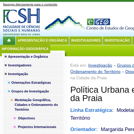
Navegar directamente para o conteúdo
APRESENTAÇÃO E ORGÂNICA
INVESTIGADORES
INVESTIGAÇÃO
INFORMAÇÃO GEOGRÁFICA
Apresentação e Orgânica
Está em:
Investigação
»
Grupos d
Investigadores
Ordenamento do Território
»
Diss
Investigação
na Cidade da Praia
Orientações Estratégicas
Política Urbana 
Grupos de Investigação
da Praia
Modelação Geográfica,
Cidades e Ordenamento do
Linha Estratégica:
Modelaç
Território
Território
Objectivos
Projectos Internacionais
Orientador:
Margarida Pere