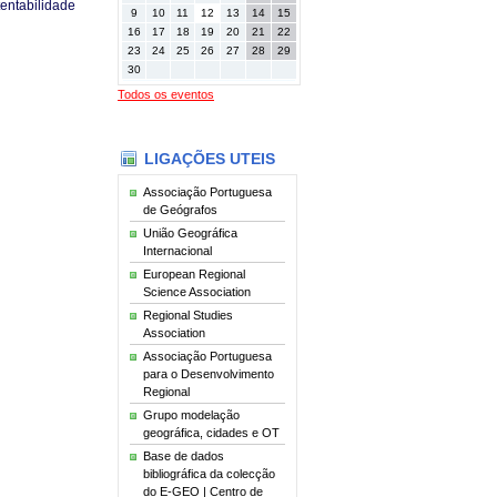
entabilidade
9
10
11
12
13
14
15
16
17
18
19
20
21
22
23
24
25
26
27
28
29
30
Todos os eventos
LIGAÇÕES UTEIS
Associação Portuguesa
de Geógrafos
União Geográfica
Internacional
European Regional
Science Association
Regional Studies
Association
Associação Portuguesa
para o Desenvolvimento
Regional
Grupo modelação
geográfica, cidades e OT
Base de dados
bibliográfica da colecção
do E-GEO | Centro de