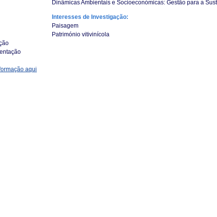
Dinâmicas Ambientais e Socioeconómicas: Gestão para a Sust
Interesses de Investigação:
Paisagem
Património vitivinícola
ção
entação
formação aqui