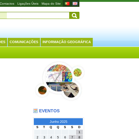
Contactos
Ligações Úteis
Mapa do Site
ÕES
COMUNICAÇÕES
INFORMAÇÃO GEOGRÁFICA
EVENTOS
Junho 2025
S
T
Q
Q
S
S
D
1
2
3
4
5
6
7
8