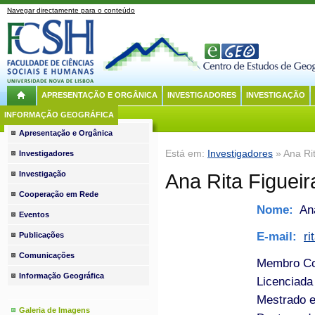
Navegar directamente para o conteúdo
APRESENTAÇÃO E ORGÂNICA
INVESTIGADORES
INVESTIGAÇÃO
INFORMAÇÃO GEOGRÁFICA
Apresentação e Orgânica
Está em:
Investigadores
» Ana Rit
Investigadores
Investigação
Ana Rita Figueir
Cooperação em Rede
Nome:
Ana
Eventos
E-mail:
r
Publicações
Comunicações
Membro Co
Informação Geográfica
Licenciada
Mestrado e
Galeria de Imagens