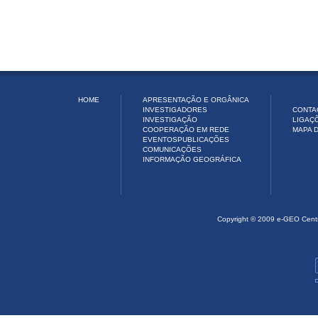
HOME
APRESENTAÇÃO E ORGÂNICA
INVESTIGADORES
CONTA
INVESTIGAÇÃO
LIGAÇ
COOPERAÇÃO EM REDE
MAPA D
EVENTOS
PUBLICAÇÕES
COMUNICAÇÕES
INFORMAÇÃO GEOGRÁFICA
Copyright © 2009 e-GEO Cent