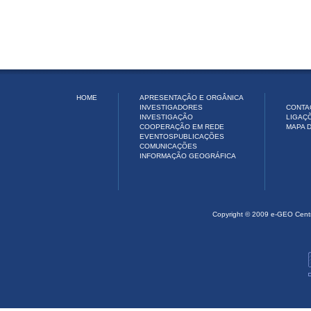
HOME
APRESENTAÇÃO E ORGÂNICA
INVESTIGADORES
CONTA
INVESTIGAÇÃO
LIGAÇ
COOPERAÇÃO EM REDE
MAPA D
EVENTOS
PUBLICAÇÕES
COMUNICAÇÕES
INFORMAÇÃO GEOGRÁFICA
Copyright © 2009 e-GEO Cent