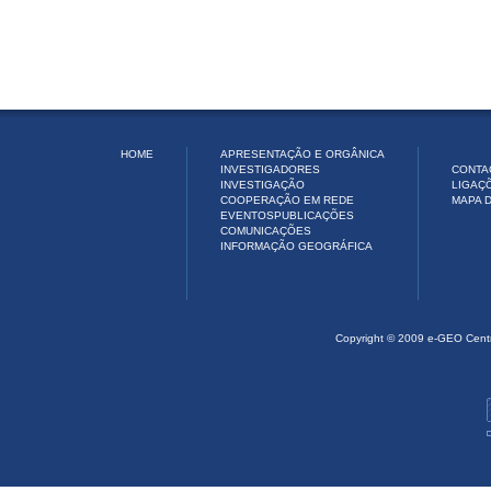
HOME
APRESENTAÇÃO E ORGÂNICA
INVESTIGADORES
CONTA
INVESTIGAÇÃO
LIGAÇ
COOPERAÇÃO EM REDE
MAPA D
EVENTOS
PUBLICAÇÕES
COMUNICAÇÕES
INFORMAÇÃO GEOGRÁFICA
Copyright © 2009 e-GEO Cent