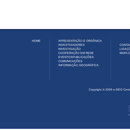
HOME
APRESENTAÇÃO E ORGÂNICA
INVESTIGADORES
CONTA
INVESTIGAÇÃO
LIGAÇ
COOPERAÇÃO EM REDE
MAPA D
EVENTOS
PUBLICAÇÕES
COMUNICAÇÕES
INFORMAÇÃO GEOGRÁFICA
Copyright © 2009 e-GEO Cent