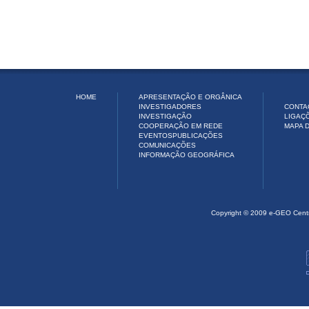
HOME
APRESENTAÇÃO E ORGÂNICA
INVESTIGADORES
CONTA
INVESTIGAÇÃO
LIGAÇ
COOPERAÇÃO EM REDE
MAPA D
EVENTOS
PUBLICAÇÕES
COMUNICAÇÕES
INFORMAÇÃO GEOGRÁFICA
Copyright © 2009 e-GEO Cent