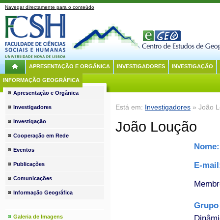
Navegar directamente para o conteúdo
APRESENTAÇÃO E ORGÂNICA
INVESTIGADORES
INVESTIGAÇÃO
INFORMAÇÃO GEOGRÁFICA
Apresentação e Orgânica
Está em:
Investigadores
» João 
Investigadores
Investigação
João Loução
Cooperação em Rede
Nome
Eventos
E-mai
Publicações
Comunicações
Membro
Informação Geográfica
Grupo 
Dinâmi
Galeria de Imagens