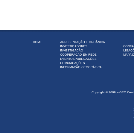
HOME
APRESENTAÇÃO E ORGÂNICA
INVESTIGADORES
CONTA
INVESTIGAÇÃO
LIGAÇ
COOPERAÇÃO EM REDE
MAPA D
EVENTOS
PUBLICAÇÕES
COMUNICAÇÕES
INFORMAÇÃO GEOGRÁFICA
Copyright © 2009 e-GEO Cent