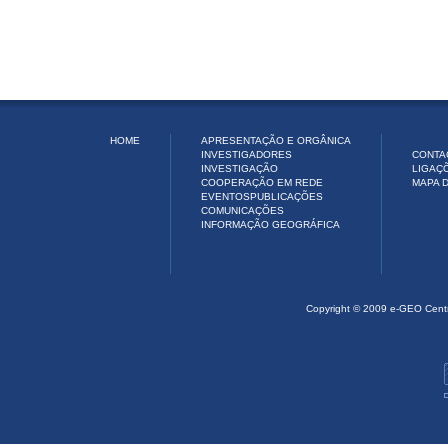
HOME
APRESENTAÇÃO E ORGÂNICA
INVESTIGADORES
CONTA
INVESTIGAÇÃO
LIGAÇ
COOPERAÇÃO EM REDE
MAPA D
EVENTOS
PUBLICAÇÕES
COMUNICAÇÕES
INFORMAÇÃO GEOGRÁFICA
Copyright © 2009 e-GEO Cent