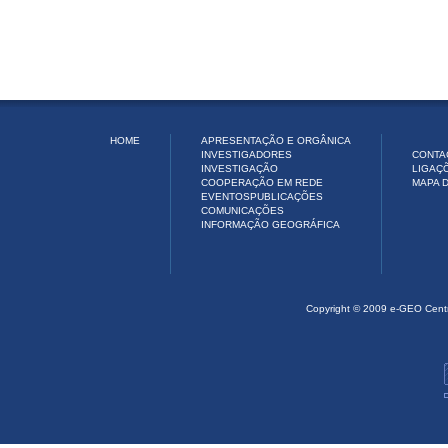
HOME
APRESENTAÇÃO E ORGÂNICA
INVESTIGADORES
CONTA
INVESTIGAÇÃO
LIGAÇ
COOPERAÇÃO EM REDE
MAPA D
EVENTOS
PUBLICAÇÕES
COMUNICAÇÕES
INFORMAÇÃO GEOGRÁFICA
Copyright © 2009 e-GEO Cent