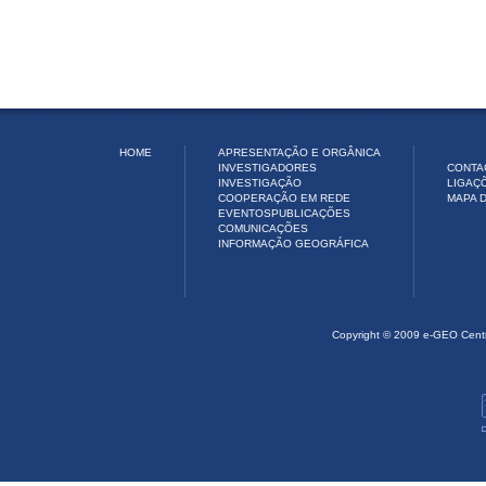
HOME
APRESENTAÇÃO E ORGÂNICA
INVESTIGADORES
CONTA
INVESTIGAÇÃO
LIGAÇ
COOPERAÇÃO EM REDE
MAPA D
EVENTOS
PUBLICAÇÕES
COMUNICAÇÕES
INFORMAÇÃO GEOGRÁFICA
Copyright © 2009 e-GEO Cent