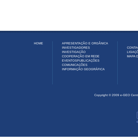
HOME
APRESENTAÇÃO E ORGÂNICA
INVESTIGADORES
CONTA
INVESTIGAÇÃO
LIGAÇ
COOPERAÇÃO EM REDE
MAPA D
EVENTOS
PUBLICAÇÕES
COMUNICAÇÕES
INFORMAÇÃO GEOGRÁFICA
Copyright © 2009 e-GEO Cent