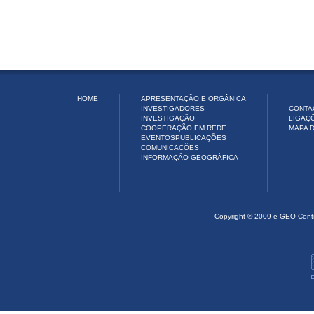
HOME
APRESENTAÇÃO E ORGÂNICA
INVESTIGADORES
CONTA
INVESTIGAÇÃO
LIGAÇ
COOPERAÇÃO EM REDE
MAPA D
EVENTOS
PUBLICAÇÕES
COMUNICAÇÕES
INFORMAÇÃO GEOGRÁFICA
Copyright © 2009 e-GEO Cent