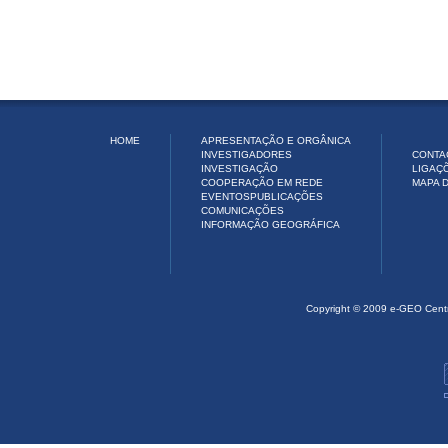
HOME
APRESENTAÇÃO E ORGÂNICA
INVESTIGADORES
CONTA
INVESTIGAÇÃO
LIGAÇ
COOPERAÇÃO EM REDE
MAPA D
EVENTOS
PUBLICAÇÕES
COMUNICAÇÕES
INFORMAÇÃO GEOGRÁFICA
Copyright © 2009 e-GEO Cent