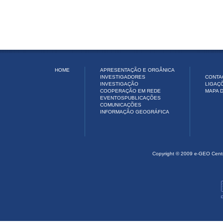
HOME
APRESENTAÇÃO E ORGÂNICA
INVESTIGADORES
CONTA
INVESTIGAÇÃO
LIGAÇ
COOPERAÇÃO EM REDE
MAPA D
EVENTOS
PUBLICAÇÕES
COMUNICAÇÕES
INFORMAÇÃO GEOGRÁFICA
Copyright © 2009 e-GEO Cent