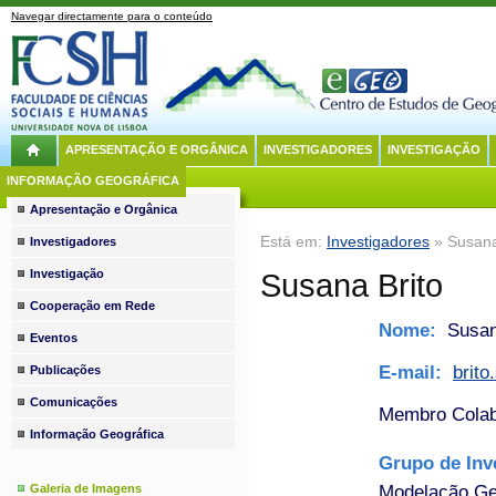
Navegar directamente para o conteúdo
APRESENTAÇÃO E ORGÂNICA
INVESTIGADORES
INVESTIGAÇÃO
INFORMAÇÃO GEOGRÁFICA
Apresentação e Orgânica
Está em:
Investigadores
» Susana
Investigadores
Investigação
Susana Brito
Cooperação em Rede
Nome:
Susana
Eventos
E-mail:
brit
Publicações
Comunicações
Membro Colab
Informação Geográfica
Grupo de Inv
Modelação Geo
Galeria de Imagens