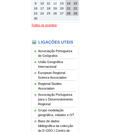
9
10
11
12
13
14
15
16
17
18
19
20
21
22
23
24
25
26
27
28
29
30
Todos os eventos
LIGAÇÕES UTEIS
Associação Portuguesa
de Geógrafos
União Geográfica
Internacional
European Regional
Science Association
Regional Studies
Association
Associação Portuguesa
para o Desenvolvimento
Regional
Grupo modelação
geográfica, cidades e OT
Base de dados
bibliográfica da colecção
do E-GEO | Centro de