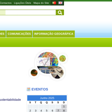
Contactos
Ligações Úteis
Mapa do Site
ÕES
COMUNICAÇÕES
INFORMAÇÃO GEOGRÁFICA
EVENTOS
Junho 2025
ustentabilidade
S
T
Q
Q
S
S
D
1
2
3
4
5
6
7
8