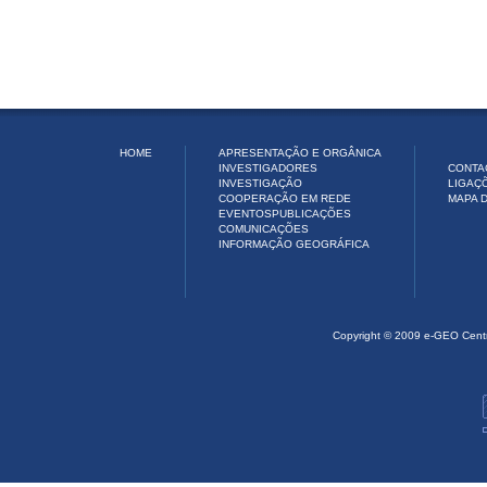
HOME
APRESENTAÇÃO E ORGÂNICA
INVESTIGADORES
CONTA
INVESTIGAÇÃO
LIGAÇ
COOPERAÇÃO EM REDE
MAPA D
EVENTOS
PUBLICAÇÕES
COMUNICAÇÕES
INFORMAÇÃO GEOGRÁFICA
Copyright © 2009 e-GEO Cent