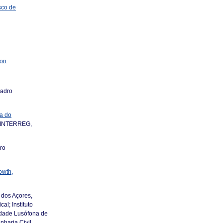
sco de
ion
uadro
a do
 INTERREG,
ro
owth,
 dos Açores,
al; Instituto
idade Lusófona de
haria Civil,