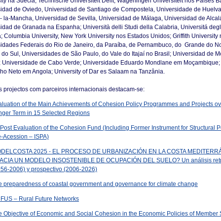
ity na Suécia; Technische Universiteit Delft, Wageningen Universiteit nos Países B
idad de Oviedo, Universidad de Santiago de Compostela, Universidade de Huelva
a- la-Mancha, Universidad de Sevilla, Universidad de Málaga, Universidad de Alca
idad de Granada na Espanha; Università delli Studi della Calabria, Universitá degli
ia; Columbia University, New York University nos Estados Unidos; Griffith University 
idades Federais do Rio de Janeiro, da Paraíba, de Pernambuco, do Grande do No
do Sul, Universidades de São Paulo, do Vale do Itajaí no Brasil; Universidad de M
; Universidade de Cabo Verde; Universidade Eduardo Mondlane em Moçambique;
ho Neto em Angola; University of Dar es Salaam na Tanzânia.
s projectos com parceiros internacionais destacam-se:
aluation of the Main Achievements of Cohesion Policy Programmes and Projects ov
nger Term in 15 Selected Regions
Post Evaluation of the Cohesion Fund (Including Former Instrument for Structural Po
e-Acession – ISPA)
DELCOSTA 2025 - EL PROCESO DE URBANIZACIÓN EN LA COSTA MEDITERR
ACIA UN MODELO INSOSTENIBLE DE OCUPACIÓN DEL SUELO? Un análisis retr
956-2006) y prospectivo (2006-2026)
e preparedness of coastal government and governance for climate change
FUS – Rural Future Networks
e Objective of Economic and Social Cohesion in the Economic Policies of Member 