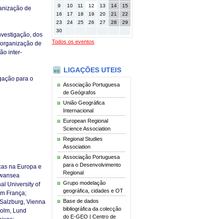
9
10
11
12
13
14
15
ganização de
16
17
18
19
20
21
22
23
24
25
26
27
28
29
30
Investigação, dos
Todos os eventos
a organização de
ão inter-
LIGAÇÕES UTEIS
igação para o
Associação Portuguesa
de Geógrafos
União Geográfica
Internacional
European Regional
Science Association
Regional Studies
Association
Associação Portuguesa
para o Desenvolvimento
cas na Europa e
Regional
 Swansea
Grupo modelação
al University of
geográfica, cidades e OT
em França;
Base de dados
t Salzburg, Vienna
bibliográfica da colecção
holm, Lund
do E-GEO | Centro de