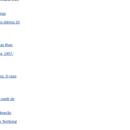
rias
s últimos 20
s Ilhas
ça, 1957-
os. O caso
partir de
itigação
erritorial