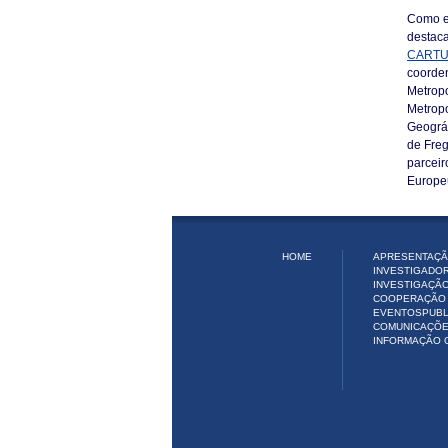
Como ex
destaca
CARTU
coorde
Metropo
Metropo
Geográf
de Freg
parceir
Europeu
HOME
APRESENTAÇÃ
INVESTIGADO
INVESTIGAÇÃ
COOPERAÇÃO 
EVENTOS
PUB
COMUNICAÇÕ
INFORMAÇÃO 