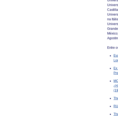
Univers
Univers
Castill
Univers
na Itál
Univers
Grande 
México
Agostin
Entre o
Ev
Lo
Ex 
Pr
MO
¿H
(1
Th
RU
Th