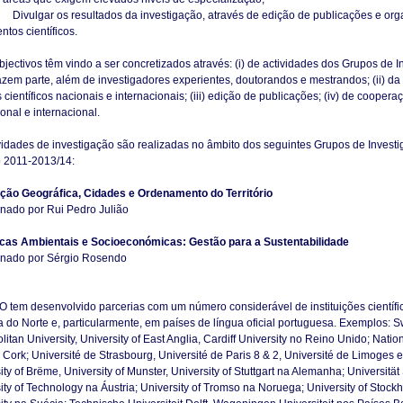
Divulgar os resultados da investigação, através de edição de publicações e or
ntos científicos.
bjectivos têm vindo a ser concretizados através: (i) de actividades dos Grupos de 
azem parte, além de investigadores experientes, doutorandos e mestrandos; (ii) d
 científicos nacionais e internacionais; (iii) edição de publicações; (iv) de cooperaç
ional e internacional.
vidades de investigação são realizadas no âmbito dos seguintes Grupos de Invest
o 2011-2013/14:
ção Geográfica, Cidades e Ordenamento do Território
nado por Rui Pedro Julião
cas Ambientais e Socioeconómicas: Gestão para a Sustentabilidade
nado por Sérgio Rosendo
 tem desenvolvido parcerias com um número considerável de instituições científi
 do Norte e, particularmente, em países de língua oficial portuguesa. Exemplos:
litan University, University of East Anglia, Cardiff University no Reino Unido; Nation
, Cork; Université de Strasbourg, Université de Paris 8 & 2, Université de Limoges 
ity of Brëme, University of Munster, University of Stuttgart na Alemanha; Universitä
ity of Technology na Áustria; University of Tromso na Noruega; University of Stock