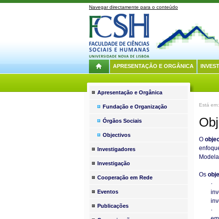
Navegar directamente para o conteúdo
APRESENTAÇÃO E ORGÂNICA
INVES
Apresentação e Orgânica
Está em
Fundação e Organização
Obj
Órgãos Sociais
Objectivos
O
objec
enfoque
Investigadores
Modelaç
Investigação
Os
obj
Cooperação em Rede
· 
Eventos
inv
inv
Publicações
· 
em