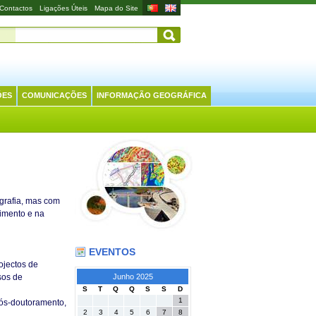
Contactos
Ligações Úteis
Mapa do Site
ÕES
COMUNICAÇÕES
INFORMAÇÃO GEOGRÁFICA
grafia, mas com
imento e na
EVENTOS
ojectos de
Junho 2025
sos de
S
T
Q
Q
S
S
D
1
ós-doutoramento,
2
3
4
5
6
7
8