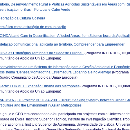
ritório, Desenvolvimento Rural e Práticas Agrícolas Sustentáveis em Áreas com Ri
ertificação no Brasil, Portugal e Cabo Verde
lebração da Cultura Costeira
semiótica como estratégia de comunicação
INDA Land Care in Desertification- Affected Areas: from Science towards Applicat
delação comunicacional aplicada ao território. Compreender para Empreender
S e as Estratégias Territoriais do Sudoeste Europeu
(Programa INTERREG, III Q
munitário de Apoio da União Europeia)
senvolvimento de um Sistema de Informação para a Gestão Ambiental e Económic
ossistema "Dehesa/Montado" na Estremadura Espanhola e no Alentejo
(Programa
I Quadro Comunitário de Apoio da União Europeia)
jecto:
EURMET Expansão Urbana das Metrópoles
(Programa INTERREG, III Quad
munitário de Apoio da União Europeia)
ARUSYN (EU Projecto N.º ICA4-2001-10206) Seeking Synergy between Urban Gr
ticulture and the Environment in Asian Metropolises
ugal, o e-GEO tem coordenado e/ou participado em projectos com a Universidade
idade de Évora, Instituto Superior Técnico, Instituto de Investigação Científica Tropic
r de Economia, Instituto Superior de Agronomia, Universidade de Lisboa, Univers
ades e Tecnologia, Instituto Geográfico Português, Laboratório Nacional de Engen