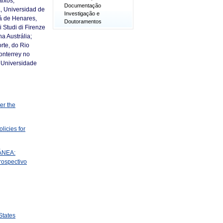
aixos;
Documentação
, Universidad de
Investigação e
lá de Henares,
Doutoramentos
 Studi di Firenze
na Austrália;
rte, do Rio
onterrey no
 Universidade
er the
licies for
ÁNEA:
ospectivo
States