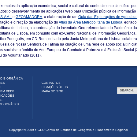
emplos da aplicação económica, social e cultural do conhecimento científico, po
dos: o desenvolvimento de aplicações Web para utilização pública de informação 
S-AML
e
GEOAMADORA
; a elaboração de um
Guia das Explorações de Agricultur
nação e direcção da elaboração do
Atlas da Área Metropolitana de Lisboa
, editad
litana de Lisboa; a coordenação do Inventário Geo-referenciado do Património d
litana de Lisboa, em conjunto com ex-Centro Nacional de Informação Geográfica, a
ico Português, em CD-Rom, editado pela Junta Metropolitana de Lisboa; colabor
uesia de Nossa Senhora de Fátima na criação de uma rede de apoio social; inicia
os sociais no âmbito do Ano Europeu do Combate à Pobreza e à Exclusão Social (
 do Voluntariado (2011).
O E ORGÂNICA
RES
CONTACTOS
O
LIGAÇÕES ÚTEIS
SEARCH:
EM REDE
MAPA DO SITE
LICAÇÕES
ES
GEOGRÁFICA
Copyright © 2009 e-GEO Centro de Estudos de Geografia e Planeamento Regional