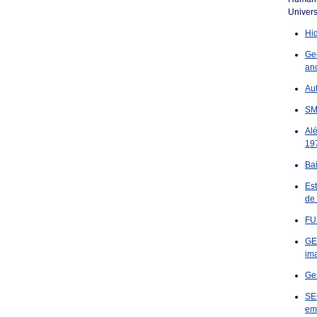
Univers
Hid
Ge
an
Au
SM
Al
19
Ba
Es
de
FU
GE
ima
Ges
SE
em