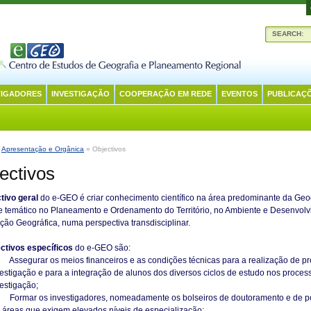
SEARCH:
TIGADORES
INVESTIGAÇÃO
COOPERAÇÃO EM REDE
EVENTOS
PUBLICAÇ
:
Apresentação e Orgânica
» Objectivos
ectivos
tivo geral
do e-GEO é criar conhecimento científico na área predominante da Geo
 temático no Planeamento e Ordenamento do Território, no Ambiente e Desenvolv
ão Geográfica, numa perspectiva transdisciplinar.
ectivos específicos
do e-GEO são:
Assegurar os meios financeiros e as condições técnicas para a realização de pr
estigação e para a integração de alunos dos diversos ciclos de estudo nos proces
estigação;
Formar os investigadores, nomeadamente os bolseiros de doutoramento e de p
 áreas que exigem elevados níveis de especialização;