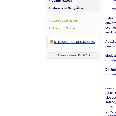
Comunicações
· 
Informação Geográfica
eve
Estes o
Galeria de Imagens
quais f
eventos
Galeria de Videos
instituc
As acti
UTILIZADORES REGISTADOS
períod
Modela
Última actualização: 17-10-2018
Coorde
Dinâmi
Coorde
O e-GEO
América
Metropo
Ireland
Univers
Univers