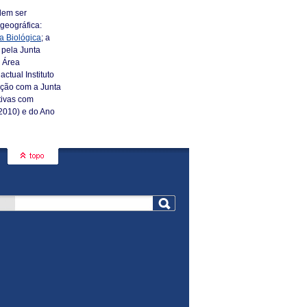
dem ser
geográfica:
a Biológica
; a
o pela Junta
a Área
ctual Instituto
ação com a Junta
tivas com
2010) e do Ano