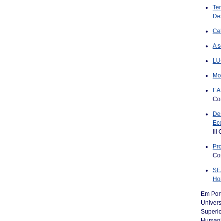
Ter
Des
Ce
A 
LUC
Mo
EAD
Co
De
Ec
II
Pro
Co
SE
Hor
Em Port
Univers
Superio
Humanid