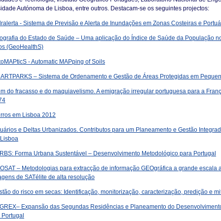
idade Autónoma de Lisboa, entre outros. Destacam-se os seguintes projectos:
ralerta - Sistema de Previsão e Alerta de Inundações em Zonas Costeiras e Portuá
ografia do Estado de Saúde – Uma aplicação do Índice de Saúde da População no
os (GeoHealthS)
toMAPticS - Automatic MAPping of Soils
ARTPARKS – Sistema de Ordenamento e Gestão de Áreas Protegidas em Pequena
ém do fracasso e do maquiavelismo. A emigração irregular portuguesa para a Fran
74
irros em Lisboa 2012
tuários e Deltas Urbanizados. Contributos para um Planeamento e Gestão Integrad
 Lisboa
RBS: Forma Urbana Sustentável – Desenvolvimento Metodológico para Portugal
OSAT – Metodologias para extracção de informação GEOgráfica a grande escala a 
gens de SATélite de alta resolução
tão do risco em secas: Identificação, monitorização, caracterização, predição e m
GREX– Expansão das Segundas Residências e Planeamento do Desenvolvimento T
 Portugal