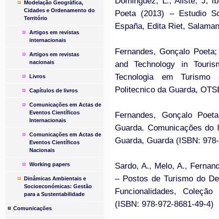
Dominguez, L.; Aliste, J; 
Modelação Geográfica,
Cidades e Ordenamento do
Poeta (2013) – Estudio So
Território
España, Edita Riet, Salama
Artigos em revistas
internacionais
Fernandes, Gonçalo Poeta; 
Artigos em revistas
nacionais
and Technology in Touris
Tecnologia em Turismo &
Livros
Politecnico da Guarda, OTS
Capítulos de livros
Comunicações em Actas de
Eventos Científicos
Fernandes, Gonçalo Poeta
Internacionais
Guarda. Comunicações do I
Comunicações em Actas de
Guarda, Guarda (ISBN: 978-
Eventos Científicos
Nacionais
Sardo, A., Melo, A., Fernan
Working papers
– Postos de Turismo do Des
Dinâmicas Ambientais e
Socioeconómicas: Gestão
Funcionalidades, Coleção
para a Sustentabilidade
(ISBN: 978-972-8681-49-4)
Comunicações