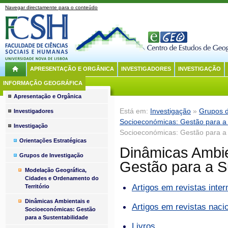
Navegar directamente para o conteúdo
APRESENTAÇÃO E ORGÂNICA
INVESTIGADORES
INVESTIGAÇÃO
INFORMAÇÃO GEOGRÁFICA
Apresentação e Orgânica
Está em:
Investigação
»
Grupos d
Investigadores
Socioeconómicas: Gestão para a 
Investigação
Socioeconómicas: Gestão para a 
Orientações Estratégicas
Dinâmicas Ambie
Grupos de Investigação
Gestão para a S
Modelação Geográfica,
Cidades e Ordenamento do
Artigos em revistas inter
Território
Dinâmicas Ambientais e
Artigos em revistas naci
Socioeconómicas: Gestão
para a Sustentabilidade
Livros