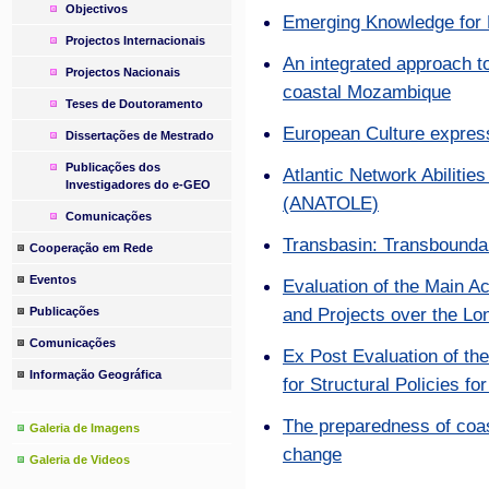
Objectivos
Emerging Knowledge for 
Projectos Internacionais
An integrated approach to
Projectos Nacionais
coastal Mozambique
Teses de Doutoramento
European Culture expre
Dissertações de Mestrado
Publicações dos
Atlantic Network Abiliti
Investigadores do e-GEO
(ANATOLE)
Comunicações
Transbasin: Transbound
Cooperação em Rede
Eventos
Evaluation of the Main 
and Projects over the Lo
Publicações
Comunicações
Ex Post Evaluation of th
Informação Geográfica
for Structural Policies f
The preparedness of coa
Galeria de Imagens
change
Galeria de Videos