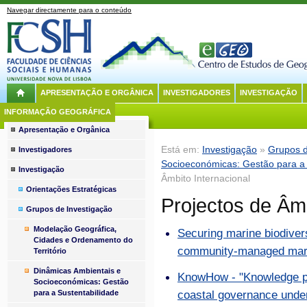
Navegar directamente para o conteúdo
APRESENTAÇÃO E ORGÂNICA
INVESTIGADORES
INVESTIGAÇÃO
INFORMAÇÃO GEOGRÁFICA
Apresentação e Orgânica
Está em:
Investigação
»
Grupos d
Investigadores
Socioeconómicas: Gestão para a 
Investigação
Âmbito Internacional
Orientações Estratégicas
Projectos de Âmb
Grupos de Investigação
Modelação Geográfica,
Securing marine biodiver
Cidades e Ordenamento do
community-managed mari
Território
Dinâmicas Ambientais e
KnowHow - "Knowledge pr
Socioeconómicas: Gestão
coastal governance unde
para a Sustentabilidade