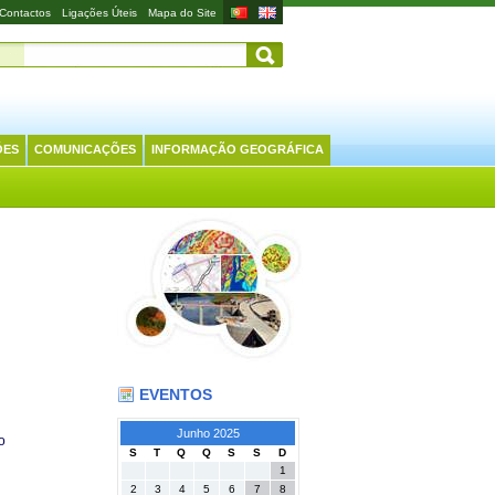
Contactos
Ligações Úteis
Mapa do Site
ÕES
COMUNICAÇÕES
INFORMAÇÃO GEOGRÁFICA
EVENTOS
Junho 2025
o
S
T
Q
Q
S
S
D
1
2
3
4
5
6
7
8