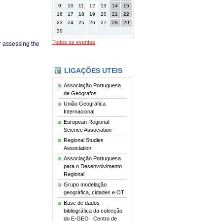
9
10
11
12
13
14
15
16
17
18
19
20
21
22
23
24
25
26
27
28
29
30
Todos os eventos
r assessing the
LIGAÇÕES UTEIS
Associação Portuguesa
de Geógrafos
União Geográfica
Internacional
European Regional
Science Association
Regional Studies
Association
Associação Portuguesa
para o Desenvolvimento
Regional
Grupo modelação
geográfica, cidades e OT
Base de dados
bibliográfica da colecção
do E-GEO | Centro de