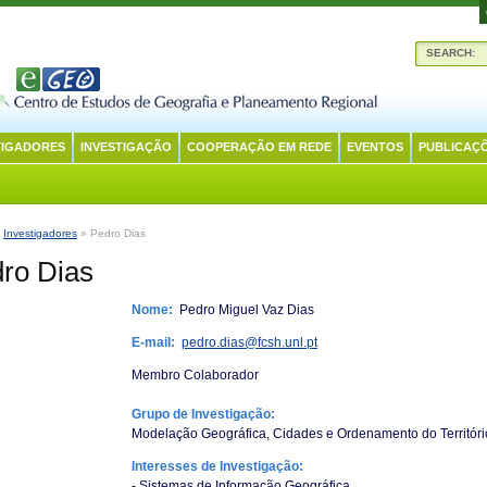
SEARCH:
TIGADORES
INVESTIGAÇÃO
COOPERAÇÃO EM REDE
EVENTOS
PUBLICAÇ
:
Investigadores
» Pedro Dias
ro Dias
Nome:
Pedro Miguel Vaz Dias
E-mail:
pedro.dias@fcsh.unl.pt
Membro Colaborador
Grupo de Investigação:
Modelação Geográfica, Cidades e Ordenamento do Territóri
Interesses de Investigação:
- Sistemas de Informação Geográfica