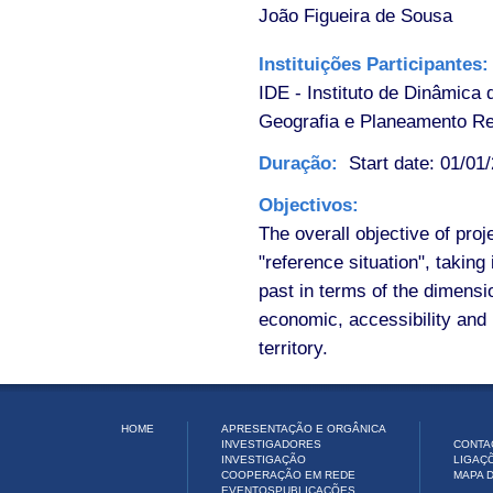
João Figueira de Sousa
Instituições Participantes
IDE - Instituto de Dinâmic
Geografia e Planeamento Re
Duração:
Start date: 01/01
Objectivos:
The overall objective of proj
"reference situation", takin
past in terms of the dimensi
economic, accessibility and 
territory.
HOME
APRESENTAÇÃO E ORGÂNICA
INVESTIGADORES
CONTA
INVESTIGAÇÃO
LIGAÇ
COOPERAÇÃO EM REDE
MAPA D
EVENTOS
PUBLICAÇÕES