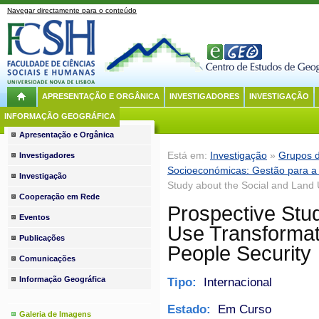
Navegar directamente para o conteúdo
APRESENTAÇÃO E ORGÂNICA
INVESTIGADORES
INVESTIGAÇÃO
INFORMAÇÃO GEOGRÁFICA
Apresentação e Orgânica
Está em:
Investigação
»
Grupos d
Investigadores
Socioeconómicas: Gestão para a 
Investigação
Study about the Social and Land 
Cooperação em Rede
Prospective Stu
Eventos
Use Transformat
Publicações
People Security
Comunicações
Informação Geográfica
Tipo:
Internacional
Estado:
Em Curso
Galeria de Imagens