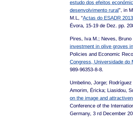
estudo dos efeitos económi
desenvolvimento rural
”, in
M.L, “
Actas do ESADR 2013
Évora, 15-19 de Dez. pp. 2
Pires, Iva M.; Neves, Bruno 
investment in olive groves i
Policies and Economic Recov
Congress, Universidade do 
989-96353-8-8.
Umbelino, Jorge; Rodríguez 
Amorim, Éricka; Liasidou, So
on the image and attractiven
Conference of the Internatio
Germany, 3 rd December 20