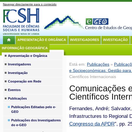
Navegar directamente para o conteúdo
APRESENTAÇÃO E ORGÂNICA
INVESTIGADORES
INVESTIGAÇÃO
INFORMAÇÃO GEOGRÁFICA
Apresentação e Orgânica
Está em:
Publicações
»
Publicaç
Investigadores
e Socioeconómicas: Gestão para 
Investigação
Científicos Internacionais
Cooperação em Rede
Comunicações e
Eventos
Científicos Inter
Publicações
Publicações Editadas pelo e-
Fernandes, André; Salvador,
GEO
Infrastructures to Regional 
Publicações dos Investigadores
Congresso da APDR
”, pp. 
do e-GEO