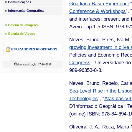
Comunicações
Guadiana Basin Experience
Conference & Workshops
”.
Informação Geográfica
and interfaces: present and 
Galeria de Imagens
Aveiro. pp 1-5 ISBN: 978-9
Galeria de Videos
Neves, Bruno; Pires, Iva M. 
growing investment in olive s
UTILIZADORES REGISTADOS
Policies and Economic Reco
Congress
”, Universidade do
Última actualização: 17-10-2018
989-96353-8-8.
Neves, Bruno; Rebelo, Carla
Sea-Level Rise in the Lisbo
Technologies
”, “
Atas das VII
D’Informació Geogràfica I Te
(online) ISBN: 978-84-694-1
Oliveira, J. A.; Roca, Maria 