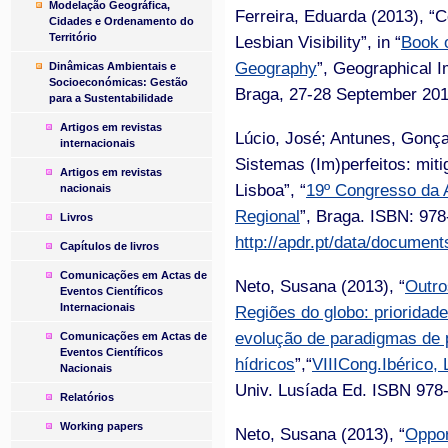
Modelação Geográfica,
Ferreira, Eduarda (2013), “
Cidades e Ordenamento do
Território
Lesbian Visibility”, in “
Book o
Geography
”, Geographical I
Dinâmicas Ambientais e
Socioeconómicas: Gestão
Braga, 27-28 September 201
para a Sustentabilidade
Artigos em revistas
Lúcio, José; Antunes, Gonç
internacionais
Sistemas (Im)perfeitos: mit
Artigos em revistas
Lisboa”, “
19º Congresso da 
nacionais
Regional
”, Braga. ISBN: 978
Livros
http://apdr.pt/data/docume
Capítulos de livros
Comunicações em Actas de
Neto, Susana (2013), “
Outro
Eventos Científicos
Internacionais
Regiões do globo: prioridad
evolução de paradigmas de 
Comunicações em Actas de
Eventos Científicos
hídricos
”,“
VIIICong.Ibérico,
Nacionais
Univ. Lusíada Ed. ISBN 978
Relatórios
Working papers
Neto, Susana (2013), “
Oppor