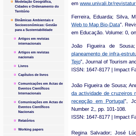
Modelação Geográfica,
em
www.univali.br/revistatu
Cidades e Ordenamento do
Território
Ferreira, Eduarda; Silva, M
Dinâmicas Ambientais e
Web to Map Bio-Data
”. Rev
Socioeconómicas: Gestão
para a Sustentabilidade
em Educação. Volume: 0, on
Artigos em revistas
internacionais
João Figueira de Sousa;
Artigos em revistas
planeamento de infra-estrut
nacionais
Tejo
”, Journal of Tourism an
Livros
ISSN: 1647-8177 | Impact Fac
Capítulos de livros
Comunicações em Actas de
João Figueira de Sousa; And
Eventos Científicos
da actividade de cruzeiros
Internacionais
recepção em Portugal
”, J
Comunicações em Actas de
Eventos Científicos
Number 2,, pp. 101-108.
Nacionais
ISSN: 1647-8177 | Impact Fac
Relatórios
Working papers
Regina Salvador; José Lúci