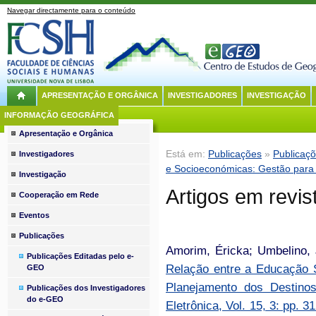
Navegar directamente para o conteúdo
APRESENTAÇÃO E ORGÂNICA
INVESTIGADORES
INVESTIGAÇÃO
INFORMAÇÃO GEOGRÁFICA
Apresentação e Orgânica
Está em:
Publicações
»
Publicaç
Investigadores
e Socioeconómicas: Gestão para 
Investigação
Artigos em revis
Cooperação em Rede
Eventos
Publicações
Amorim, Éricka; Umbelino, 
Publicações Editadas pelo e-
Relação entre a Educação 
GEO
Planejamento dos Destinos
Publicações dos Investigadores
do e-GEO
Eletrônica, Vol. 15, 3: pp. 