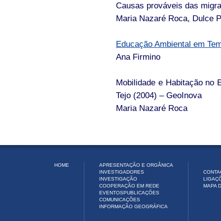
Causas prováveis das migra
Maria Nazaré Roca, Dulce P
Educação Ambiental em Te
Ana Firmino
Mobilidade e Habitação no 
Tejo (2004) – GeoInova
Maria Nazaré Roca
HOME
APRESENTAÇÃO E ORGÂNICA
INVESTIGADORES
CONTA
INVESTIGAÇÃO
LIGAÇ
COOPERAÇÃO EM REDE
MAPA D
EVENTOS
PUBLICAÇÕES
COMUNICAÇÕES
INFORMAÇÃO GEOGRÁFICA